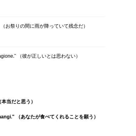
estival." （お祭りの間に雨が降っていて残念だ）
agione." （彼が正しいとは思わない）
." （本当だと思う）
tu mangi." （あなたが食べてくれることを願う）