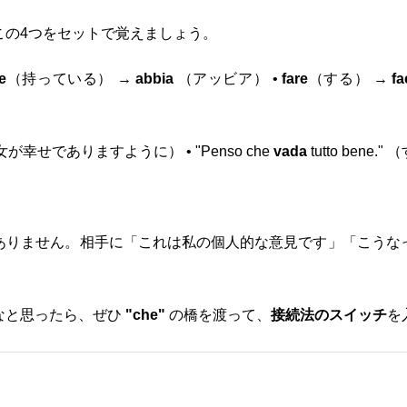
この4つをセットで覚えましょう。
e
（持っている） →
abbia
（アッビア） •
fare
（する） →
fa
彼/彼女が幸せでありますように） • "Penso che
vada
tutto ben
ありません。相手に「これは私の個人的な意見です」「こうな
なと思ったら、ぜひ
"che"
の橋を渡って、
接続法のスイッチ
を