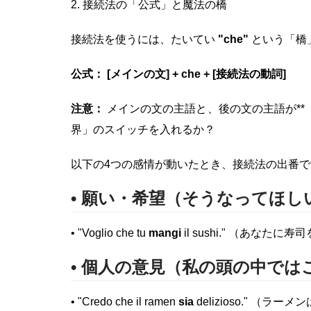
2. 接続法の「公式」と魔法の橋
接続法を使うには、たいてい
"che"
という「橋
公式： [メインの文] + che + [接続法の動詞]
注意：
メインの文の主語と、後の文の主語が**
界」のスイッチを入れるか？
以下の4つの感情が動いたとき、接続法の出番で
• 願い・希望（そうなってほ
• "Voglio che tu
mangi
il sushi." （あなたに寿司
• 個人の意見（私の頭の中では
• "Credo che il ramen
sia
delizioso." （ラーメン