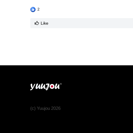
2
Like
(c) Yuujou 2026