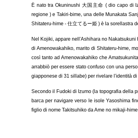
È nato tra Okuninushi 大国主命 ( dio capo di Izumo
regione ) e Takiri-bime, una delle Munakata 
Shitateru-hime - 仕立てるー姫 ) è la sorellastra de
Nel Kojiki, appare nell'Ashihara no Nakatsukuni
di Amenowakahiko, marito di Shitateru-hime, mor
così tanto ad Amenowakahiko che Amatsukunitama
arrabbiò per essere stato confuso con una perso
giapponese di 31 sillabe) per rivelare l'identità d
Secondo il Fudoki di Izumo (la topografia della pr
barca per navigare verso le isole Yasoshima fin
figlio di nome Takitsuhiko da Ame no mikaji-hime, 