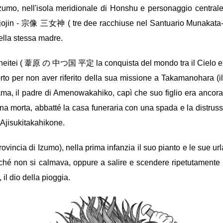
, nell'isola meridionale di Honshu e personaggio centrale del
Sanjojin - 宗像 三女神 ( tre dee racchiuse nel Santuario Munakat
lla stessa madre.
 heitei ( 葦原 の 中つ国 平定 la conquista del mondo tra il Cielo e l'
to per non aver riferito della sua missione a Takamanohara (il 
, il padre di Amenowakahiko, capì che suo figlio era ancora v
na morta, abbatté la casa funeraria con una spada e la distru
i Ajisukitakahikone.
ovincia di Izumo), nella prima infanzia il suo pianto e le sue urla
ché non si calmava, oppure a salire e scendere ripetutamente 
il dio della pioggia.