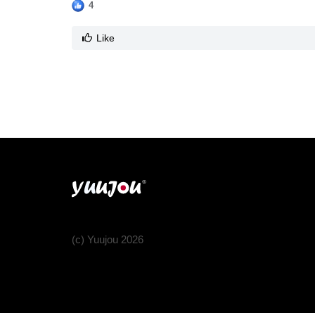
4
Like
(c) Yuujou 2026