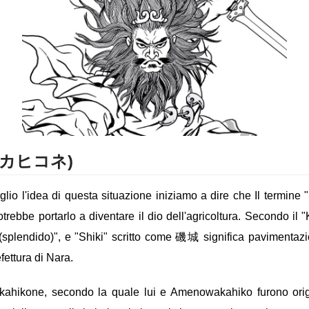
キタカヒコネ)
l'idea di questa situazione iniziamo a dire che Il termine "S
otrebbe portarlo a diventare il dio dell'agricoltura. Secondo 
plendido)", e "Shiki" scritto come 磯城 significa pavimentazion
fettura di Nara.
itakahikone, secondo la quale lui e Amenowakahiko furono ori