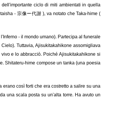
l'importante ciclo di miti ambientati in quella
a-taisha - 宗像ー代謝 ), va notato che Taka-hime (
Inferno - il mondo umano). Partecipa al funerale
Cielo). Tuttavia, Ajisukitakahikone assomigliava
ivo e lo abbracciò. Poiché Ajisukitakahikone si
sse. Shitateru-hime compose un tanka (una poesia
 erano così forti che era costretto a salire su una
da una scala posta su un'alta torre. Ha avuto un