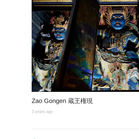
Zao Gongen 蔵王権現
3 years ago