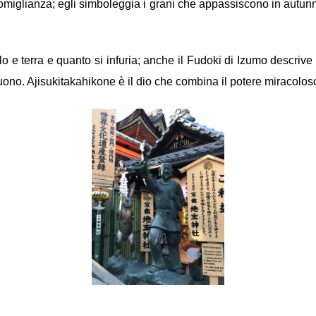
 somiglianza; egli simboleggia i grani che appassiscono in autunn
ielo e terra e quanto si infuria; anche il Fudoki di Izumo descrive
tuono. Ajisukitakahikone è il dio che combina il potere miracolos