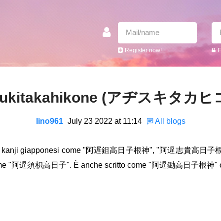
Register now!
F
isukitakahikone (アヂスキタカヒ
lino961
July 23 2022 at 11:14
All blogs
, è scritto in kanji giapponesi come "阿遅鉏高日子根神", "阿遅志貴
scritto come "阿遅須枳高日子". È anche scritto come "阿遅鋤高日子根