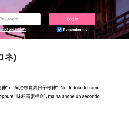
Log in
orgot password?
Remember me
コネ)
高日子根神" o "阿治志貴高日子根神". Nel fudoki di Izumo
神" oppure "味耜高彦根命", ma ha anche un secondo