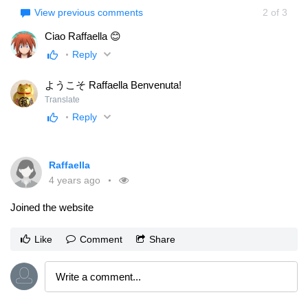
View previous comments
2
of
3
Ciao Raffaella 😊
Reply
ようこそ Raffaella Benvenuta!
Translate
Reply
Raffaella
4 years ago
Joined the website
Like
Comment
Share