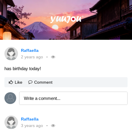
Raffaella
2 years ago
has birthday today!
Like
Comment
Raffaella
3 years ago