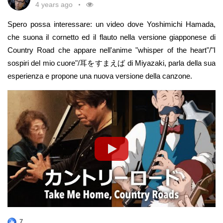
solo per convenienza!? Mediamente i giapponesi hanno
4 years ago
esigenze, tempo a disposizione e conoscenza
tempi più lunghi e valutano uno stile di comunicazione
Spero possa interessare: un video dove Yoshimichi Hamada,
della lingua diverse, non sarebbe nemmeno
troppo estroverso come un po' aggressivo. Per quello
che suona il cornetto ed il flauto nella versione giapponese di
auspicabile avere una classe tradizionale in cui
non lo gradiscono. Per mia esperienza i giapponesi sono
Country Road che appare nell'anime "whisper of the heart"/"I
ad una certa ora si fa lezione e si progredisce
molto più severi con loro stessi che con gli stranieri, a
sospiri del mio cuore"/耳をすまえば di Miyazaki, parla della sua
tutti insieme. Ci sono modalità più efficenti. Gli
cui spesso giustificano senza problemi quelle che
esperienza e propone una nuova versione della canzone.
iscritti decideranno di innestarsi in punti differenti
possono apparire ai loro occhi come delle piccole
del corso, non necessariamente all'inizio.
stravaganze. Però sono mediamente più introversi di noi
Questo però secondo me non è per nulla un
e fanno un po' di fatica ad aprirsi per cui hanno bisogno
male, anzi utile per non perdere tempo su cose
di tempi un po' più lunghi e di non sentirsi giudicati. Una
che già si conoscono e anche poter contare
comunicazione molto espansiva li può far sentire sotto
sull'aiuto di chi, poco prima di noi, ha avuto le
pressione e in qualche modo in pericolo, per cui
stesse incertezze e ha trovato il modo di
intimidirli ancora di più. Anche qualora intuiscano che la
risolverle. Queste esperienze dovrebbero
persona è anche autenticamente gentile oltre che
divertare, piccoli agganci lasciati lì per aiutare gli
amichevole. Per questo motivo e anche per "l'
altri nel progredire più speditamente. Queste mini
ottimizzazione del tempo" 😄concedono la loro amicizia
interventi, insieme ai contributi di chi invece il
solo quando ritengono che lo sforzo di mettersi un po' in
giapponese lo conosce molto bene dovrebbero
7
gioco valga davvero la pena. Inoltre, e questo è