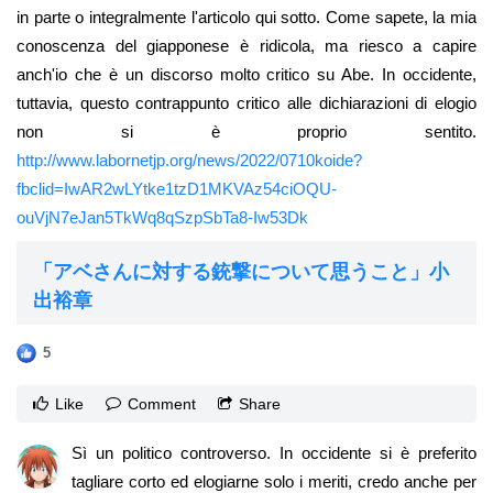
in parte o integralmente l'articolo qui sotto. Come sapete, la mia
conoscenza del giapponese è ridicola, ma riesco a capire
anch'io che è un discorso molto critico su Abe. In occidente,
tuttavia, questo contrappunto critico alle dichiarazioni di elogio
non si è proprio sentito.
http://www.labornetjp.org/news/2022/0710koide?
fbclid=IwAR2wLYtke1tzD1MKVAz54ciOQU-
ouVjN7eJan5TkWq8qSzpSbTa8-Iw53Dk
「アベさんに対する銃撃について思うこと」小
出裕章
5
Like
Comment
Share
Sì un politico controverso. In occidente si è preferito
tagliare corto ed elogiarne solo i meriti, credo anche per