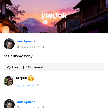
annApurna
2 years ago
has birthday today!
Like
Comment
Auguri!
Reply
annApurna
3 years ago