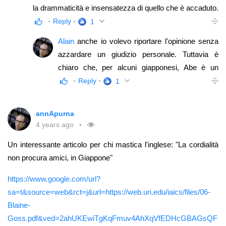
la drammaticità e insensatezza di quello che è accaduto.
Anch'io ho preferito dare semplicemente la notizia, per
Reply
1
quei pochi che non ne fossero al corrente, senza
Alain
anche io volevo riportare l'opinione senza
addentrarmi in altre considerazioni, anche per
azzardare un giudizio personale. Tuttavia è
mancanza di una conoscenza approfondita della
chiaro che, per alcuni giapponesi, Abe è un
biografia e dell'attività politica di Abe. Però hai fatto molto
nervo scoperto. Raramente ho visto dei
Reply
1
bene a mettere il link all'articolo e ti ringrazio molto. Pur
giapoonesi essere così diretti nell'esprimere le
nel rispetto della memoria di Abe Shinzo è sempre
proprie opinioni, soprattutto verso degli
importante approfondire, e confrontarsi su certi temi;
annApurna
occidentali appena conosciuti. Sono rimasto un
4 years ago
senza idee precostituite
po' perplesso. Per questo ritenevo giusto dar
Un interessante articolo per chi mastica l'inglese: "La cordialità
voce anche anche a questa insofferenza...
non procura amici, in Giappone"
https://www.google.com/url?
sa=t&source=web&rct=j&url=https://web.uri.edu/iaics/files/06-
Blaine-
Goss.pdf&ved=2ahUKEwiTgKqFmuv4AhXqVfEDHcGBAGsQF