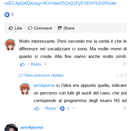
noECAgQAQ&usg=AOvVaw3S1nQ1FyESEHYkZt1RIydw
3
Like
Comment
Share
Molto interessante. Però secondo me la verità è che le
differenze nel socializzare ci sono. Ma molte meno di
quanto si creda. Alla fine siamo anche molto simili.
Insomma non parlerei di giapponesi come un lotto unico.
Reply
Aver conosciuto due giapponesi a Sendai che si
View previous replies
1
of
6
comportavano in un certo modo non fa una statistica
annApurna
sì l'idea era appunto quella, indicare
(parlo dell'autore). Opinione personale: l'articolo è
un percorso con tutti gli ausili del caso, che poi
abbastanza vero. Ma non tiene molto conto delle
corrisponde al programma degli esami N5 ed
ampissime differenze individuali, che ci sono tra una
N4, con vari contributi che ci aiutino a migliorare
Reply
1
persona e l'altra. Alla fine non cerchiamo anche noi
nel tempo e rendere l'esperienza più ricca e
occidentali un'amicizia sincera e disinteressata, chi
gratificante possibile. Visto che le persone si
vorrebbe conoscere qualcuno che si mostra amichevole
annApurna
iscriveranno al corso in momenti differenti, con