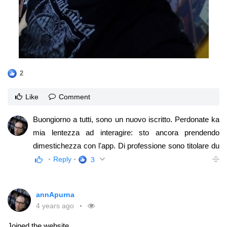
reinterpretato, isolato, "metabolizzato".
L'"occidentalità" evidentemente è un veleno che i
giapponesi (o una consistente parte di essi)
riescono ad assumere solo in piccole dosi e con
certe modalità, per non risultare fatale. Non
riesco a spiegare le parole che ho letto in altra
2
maniera.
Like
Comment
Buongiorno a tutti, sono un nuovo iscritto. Perdonate ka
mia lentezza ad interagire: sto ancora prendendo
dimestichezza con l'app. Di professione sono titolare du
un negozio di musica/dischi. E' praticamente tutta la vita
Reply
3
che sono in contatto con la cultura giapponese... Ma,
nonostante questo, non ho mai imparato la lingua. Da tre
annApurna
settimane sto cercando di impararlo un po' da
4 years ago
autodidatta (si, mi hanno già avvertito dei rischi
).
Joined the website