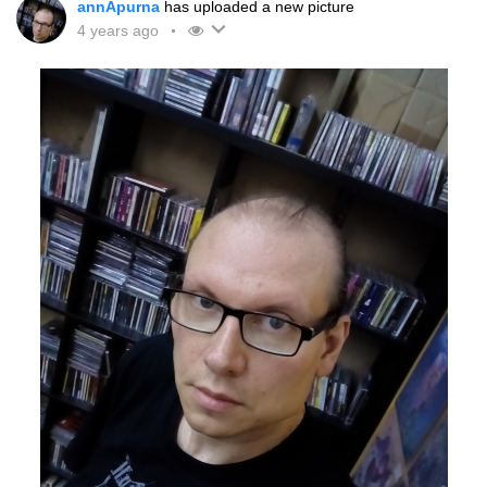
annApurna
has uploaded a new picture
"giapponesità" come una ragione sufficiente per
4 years ago
stringere amicizia, come se le singole identità
degli individui non contassero nulla. Questo è
certamente vero. Andava avanti dicendo che
dovrebbero essere gli occidentali a fare lo sforzo
di farsi capire, imparando la lingua, rispettare le
abitudini e via discorrendo. Al momento trovai il
messaggio molto sprezzante ed egoistico:
questa idea dello sforzo unilaterale non mi
sembrava molto compatibile col concetto di
amicizia, che è un rapporto paritetico. Però poi
ho dovuto convenire che non avesse torto su
tutto. La cultura giapponese è così affascinante
proprio perché è riuscita a preservare certi tratti
caratteristici, e ciò è avvenuto anche grazie alla
propria "chiusura" linguistico-culturale. Tutto
quello che proviene dall'esterno viene