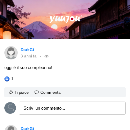
DarkGi
3 anni fa
oggi è il suo compleanno!
1
Ti piace
Commenta
DarkGi