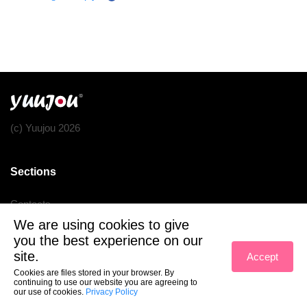
(c) Yuujou 2026
Sections
Contacts
We are using cookies to give
Terms of service
you the best experience on our
Privacy policy
site.
Accept
Cookies are files stored in your browser. By
continuing to use our website you are agreeing to
our use of cookies.
Privacy Policy