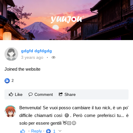
gdgfd dgfdgdg
3 years ago
Joined the website
2
Like
Comment
Share
Benvenuta! Se vuoi posso cambiare il tuo nick, è un po'
difficile chiamarti così 😅. Però come preferisci tu... è
solo per essere gentili 👋🏻😊
Reply
1