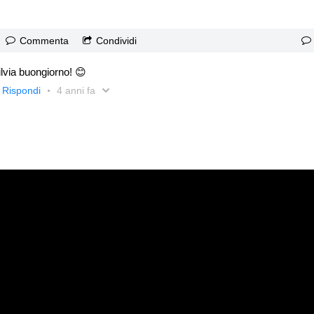
Commenta
Condividi
lvia buongiorno! 😊
Rispondi
4 anni fa