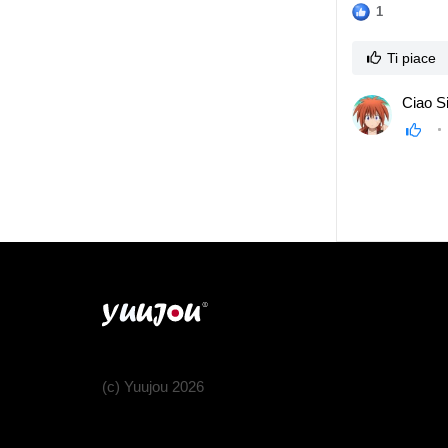
1
Ti piace
Ciao Si
(c) Yuujou 2026