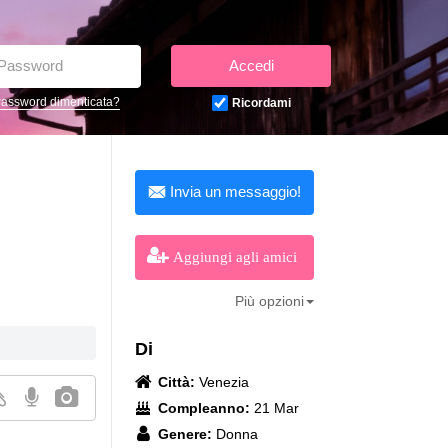
Accedi
assword dimenticata?
Ricordami
Invia un messaggio!
Aggiungi agli amici
Più opzioni
Di
Città:
Venezia
Compleanno:
21 Mar
Genere:
Donna