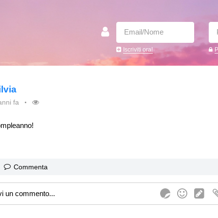
Iscriviti ora!
P
ilvia
anni fa
compleanno!
Commenta