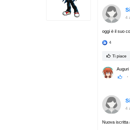
S
4 
oggi è il suo 
4
Ti piace
Auguri 
S
4 
Nuova iscritta