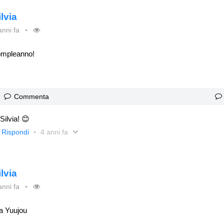
ilvia
anni fa
compleanno!
Commenta
Silvia! 😊
Rispondi
4 anni fa
ilvia
anni fa
 a Yuujou