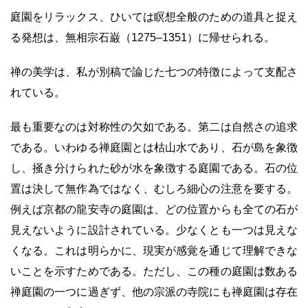
庭園をリラックス、ひいては瞑想全般のための道具と捉え
る発想は、無相宗石巌（1275–1351）に帰せられる。
禅の美学は、私が別稿で論じた七つの特徴によって支配さ
れている。
最も重要なのは対称性の欠如である。第二は自然さの追求
である。いわゆる禅庭園とは枯山水であり、石が島を象徴
し、掻き分けられた砂が水を象徴する庭園である。石の位
置は決して無作為ではなく、むしろ細心の注意を要する。
例えば京都の龍安寺の庭園は、どの位置からも全ての石が
見えないように設計されている。少なくとも一つは見えな
くなる。これは明らかに、現実が感覚を通じて理解できな
いことを示すためである。ただし、この種の庭園は数ある
禅庭園の一つに過ぎず、他の宗派の寺院にも禅庭園は存在