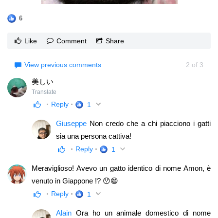
6
Like
Comment
Share
View previous comments
2
of
3
美しい
Translate
Reply
1
Giuseppe
Non credo che a chi piacciono i gatti
sia una persona cattiva!
Reply
1
Meraviglioso! Avevo un gatto identico di nome Amon, è
venuto in Giappone !? 😯😄
Reply
1
Alain
Ora ho un animale domestico di nome