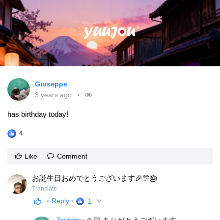
Giuseppe
3 years ago
has birthday today!
4
Like
Comment
お誕生日おめでとうございます🎉🎊🎂
Translate
Reply
1