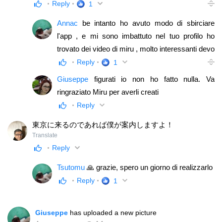
intuitivo. Per quanto riguarda il giapponese c'è un gruppo
Reply
1
per principianti che ha già diversi iscritti. Partirà
Annac
be intanto ho avuto modo di sbirciare
ufficialmente il primo ottobre. Ma ci sono già le ottime
l'app , e mi sono imbattuto nel tuo profilo ho
videolezioni di Miru per iniziare ad imparare l'hiragana.
trovato dei video di miru , molto interessanti devo
Aggiungerò altro materiale presto Comunque il gruppo
dire, quindi grazie per averli postati
Reply
1
https://yuujou.it/giapponese_n5
è sicuramente un buon
Giuseppe
figurati io non ho fatto nulla. Va
inizio se vuoi fare amicizia. Ti iscrivo al gruppo! 😄
ringraziato Miru per averli creati
Reply
東京に来るのであれば僕が案内しますよ！
Translate
Reply
Tsutomu
🙏 grazie, spero un giorno di realizzarlo
Reply
1
Giuseppe
has uploaded a new picture