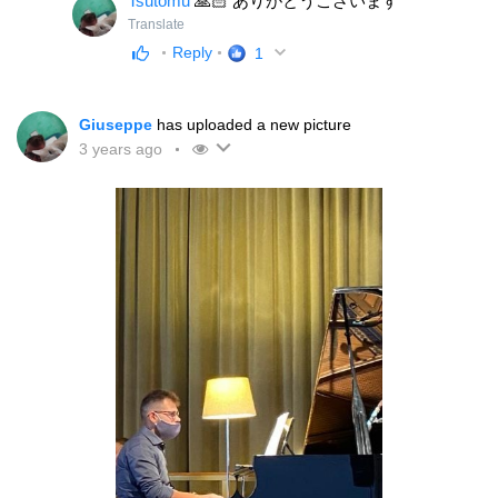
Tsutomu
🙏🏻 ありがとうございます
Translate
Reply
1
Giuseppe
has uploaded a new picture
3 years ago