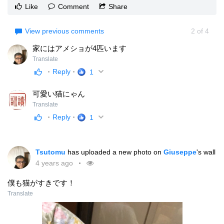
Like
Comment
Share
View previous comments
2
of
4
家にはアメショが4匹います
Translate
Reply
1
可愛い猫にゃん
Translate
Reply
1
Tsutomu
has uploaded a new photo on
Giuseppe
's wall
4 years ago
僕も猫がすきです！
Translate