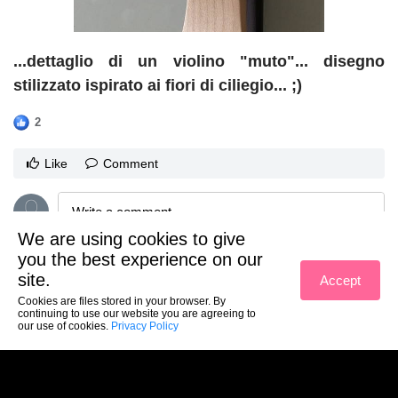
...dettaglio di un violino "muto"... disegno
stilizzato ispirato ai fiori di ciliegio... ;)
2
Like
Comment
We are using cookies to give
you the best experience on our
Toni De Stefano
has uploaded a new picture
site.
Accept
4 years ago
Cookies are files stored in your browser. By
continuing to use our website you are agreeing to
our use of cookies.
Privacy Policy