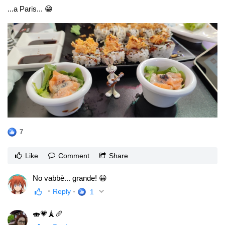
...a Paris... 😁
7
Like
Comment
Share
No vabbè... grande! 😀
Reply
1
🍣💗🗼🥖