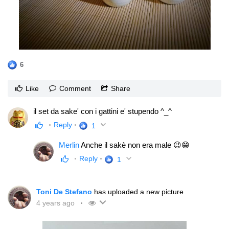
6
Like
Comment
Share
il set da sake' con i gattini e' stupendo ^_^
Reply
1
Merlin
Anche il sakè non era male 😉😁
Reply
1
Toni De Stefano
has uploaded a new picture
4 years ago