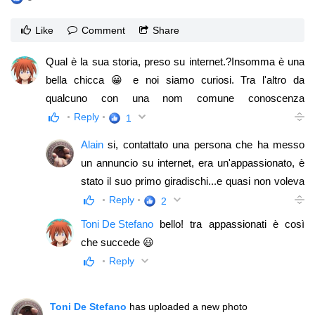
Like
Comment
Share
Qual è la sua storia, preso su internet.?Insomma è una
bella chicca 😀 e noi siamo curiosi. Tra l'altro da
qualcuno con una nom comune conoscenza
dell'acustica e presumo anche della musica
Reply
1
Alain
si, contattato una persona che ha messo
un annuncio su internet, era un'appassionato, è
stato il suo primo giradischi...e quasi non voleva
separarsene! Ma alla fine dopo diverse
Reply
2
telefonate in cui si parlava di musica siamo
Toni De Stefano
bello! tra appassionati è così
diventati quasi amici 😅
che succede 😃
Reply
Toni De Stefano
has uploaded a new photo