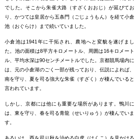
でした。そこから朱雀大路（すざくおおじ）が延びてお
り、かつては皇居から五条門（ごじょうもん）を経て小倉
池（おぐらけ）まで続いていました。
小倉池は1941年に干拓され、農地へと変貌を遂げまし
た。池の面積は8平方キロメートル、周囲は16キロメート
ル、平均水深は90センチメートルでした。京都競馬場内に
は、元の小倉湖のごく一部が残っており、伝説によれば、
南を守り、夏を司る強大な朱雀（すざく）が棲んでいると
言われています。
しかし、京都には他にも重要な場所があります。鴨川に
は、東を守り、春を司る青龍（せいりゅう）が棲んでいま
す。
あるいは、西を司り秋を治める白虎（はくこ）を見かける