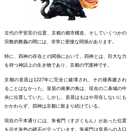
古代の平安宮の位置、京都の都市構造、そしていくつかの
宗教的教義の間には、非常に密接な関係があります。
特に、四神の存在との関係において。四神とは、巨大な力
を持つ神話上の生き物であり、京都の守護神です。
京都の皇居は1227年に完全に破壊され、その後再建され
ることはなかった。皇居の南東の角は、現在の二条城の中
央に位置していた。しかし、皇居はもはや存在しないにも
かかわらず、四神は京都に留まり続けている。
現在の千本通りには、朱雀門（すざくもん）があった位置
を示す灰色の碑石が立っています。朱雀門は皇居への入口